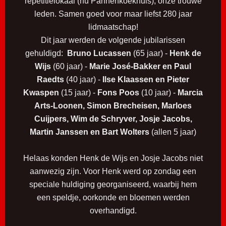
repetitielokaal (nu Pannenkoekhuis), onze trouwe
leden. Samen goed voor maar liefst 280 jaar
lidmaatschap!
Dit jaar werden de volgende jubilarissen
gehuldigd:
Bruno Lucassen
(65 jaar) -
Henk de
Wijs
(60 jaar) -
Marie José-Bakker en Paul
Raedts
(40 jaar) -
Ilse Klaassen en Pieter
Kwaspen
(15 jaar) -
Fons Poos
(10 jaar) -
Marcia
Arts-Loonen, Simon Brecheisen, Marloes
Cuijpers, Wim de Schryver, Josje Jacobs,
Martin Janssen en Bart Wolters
(allen 5 jaar)
Helaas konden Henk de Wijs en Josje Jacobs niet
aanwezig zijn. Voor Henk werd op zondag een
speciale huldiging georganiseerd, waarbij hem
een speldje, oorkonde en bloemen werden
overhandigd.