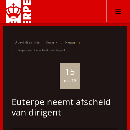
U bevindt zich hier:
Home >
Nieuws
Euterpe neemt afscheid van dirigent
15
mrt '19
Euterpe neemt afscheid
van dirigent